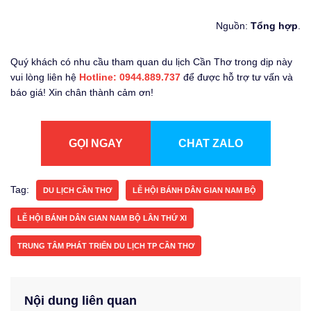
Nguồn:
Tổng hợp
.
Quý khách có nhu cầu tham quan du lịch Cần Thơ trong dịp này
vui lòng liên hệ
Hotline: 0944.889.737
để được hỗ trợ tư vấn và
báo giá! Xin chân thành cảm ơn!
GỌI NGAY
CHAT ZALO
Tag:
DU LỊCH CẦN THƠ
LỄ HỘI BÁNH DÂN GIAN NAM BỘ
LỄ HỘI BÁNH DÂN GIAN NAM BỘ LẦN THỨ XI
TRUNG TÂM PHÁT TRIỂN DU LỊCH TP CẦN THƠ
Nội dung liên quan