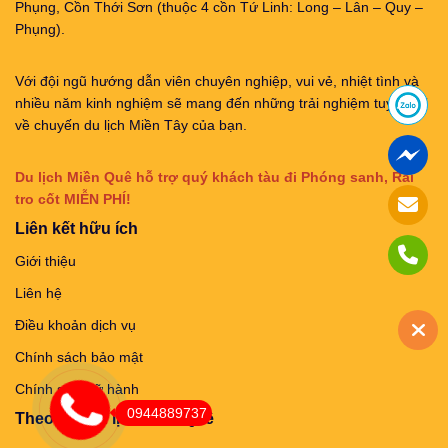
Phụng, Cồn Thới Sơn (thuộc 4 cồn Tứ Linh: Long – Lân – Quy –
Phụng).
Với đội ngũ hướng dẫn viên chuyên nghiệp, vui vẻ, nhiệt tình và
nhiều năm kinh nghiệm sẽ mang đến những trải nghiệm tuyệt vời
về chuyến du lịch Miền Tây của bạn.
Du lịch Miền Quê hỗ trợ quý khách tàu đi Phóng sanh, Rải
tro cốt MIỄN PHÍ!
Liên kết hữu ích
Giới thiệu
Liên hệ
Điều khoản dịch vụ
Chính sách bảo mật
Chính sách lữ hành
0944889737
Theo dõi Du lịch Miền Quê