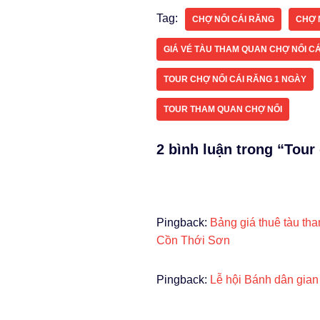
Tag:
CHỢ NỔI CÁI RĂNG
CHỢ 
GIÁ VÉ TÀU THAM QUAN CHỢ NỔI C
TOUR CHỢ NỔI CÁI RĂNG 1 NGÀY
TOUR THAM QUAN CHỢ NỔI
2 bình luận trong “Tour
Pingback:
Bảng giá thuê tàu th
Cồn Thới Sơn
Pingback:
Lễ hội Bánh dân gian