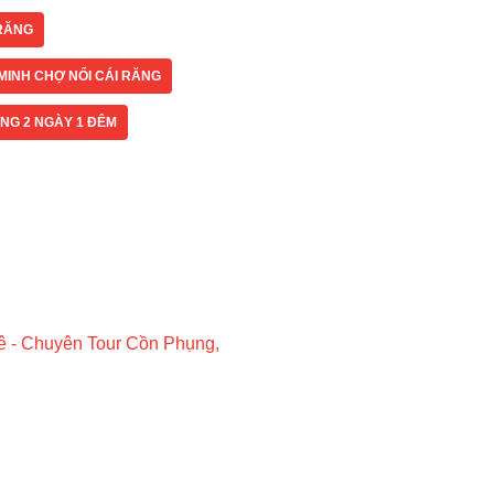
 RĂNG
MINH CHỢ NỔI CÁI RĂNG
ĂNG 2 NGÀY 1 ĐÊM
uê - Chuyên Tour Cồn Phụng,