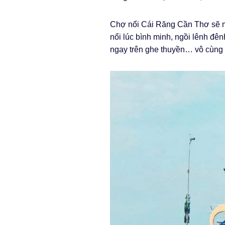
Chợ nổi Cái Răng Cần Thơ sẽ m
nổi lúc bình minh, ngồi lênh đê
ngay trên ghe thuyền… vô cùng t