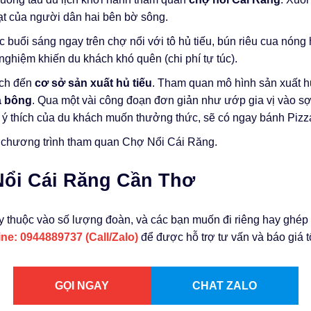
t của người dân hai bên bờ sông.
buổi sáng ngay trên chợ nổi với tô hủ tiếu, bún riêu cua nóng 
nghiệm khiến du khách khó quên (chi phí tự túc).
ách đến
cơ sở sản xuất hủ tiếu
. Tham quan mô hình sản xuất hủ
à bông
. Qua một vài công đoạn đơn giản như ướp gia vị vào sợi 
 ý thích của du khách muốn thưởng thức, sẽ có ngay bánh Pizza
úc chương trình tham quan Chợ Nổi Cái Răng.
Nổi Cái Răng Cần Thơ
y thuộc vào số lượng đoàn, và các bạn muốn đi riêng hay ghé
ine: 0944889737 (Call/Zalo)
để được hỗ trợ tư vấn và báo giá tố
GỌI NGAY
CHAT ZALO