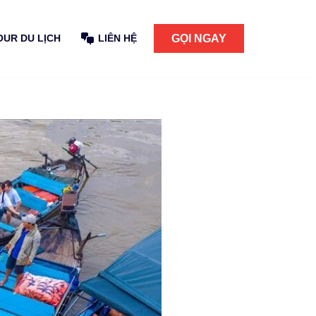
GỌI NGAY
OUR DU LỊCH
LIÊN HỆ