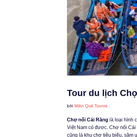
Tour du lịch Ch
bởi
Miền Quê Tourist
Chợ nổi Cái Răng
là loại hình
Việt Nam có được. Chợ nổi Cái 
cũng là khu chợ tiêu biểu, sầm 