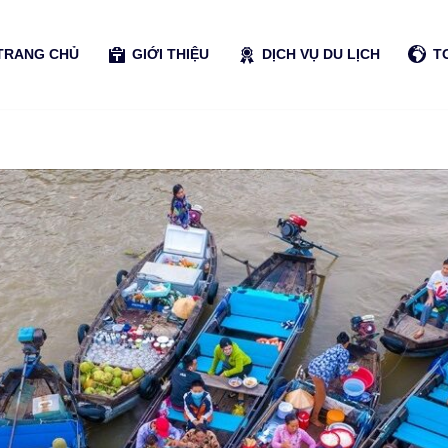
TRANG CHỦ
GIỚI THIỆU
DỊCH VỤ DU LỊCH
T