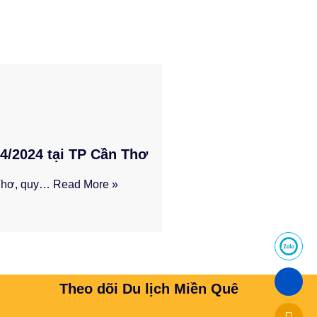
/4/2024 tại TP Cần Thơ
 Thơ, quy…
Read More »
Theo dõi Du lịch Miền Quê