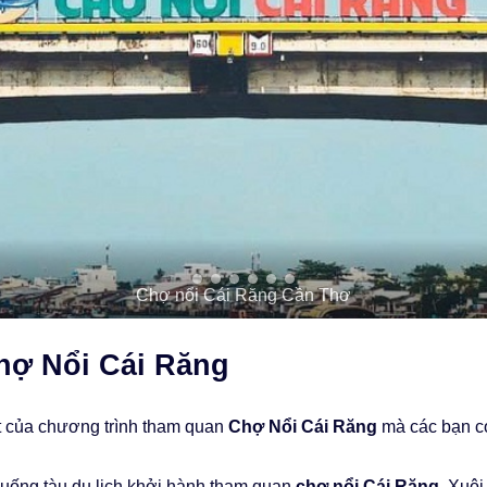
Chợ nổi Cái Răng Cần Thơ
Chợ Nổi Cái Răng
tiết của chương trình tham quan
Chợ Nổi Cái Răng
mà các bạn có
xuống tàu du lịch khởi hành tham quan
chợ nổi Cái Răng
. Xuô