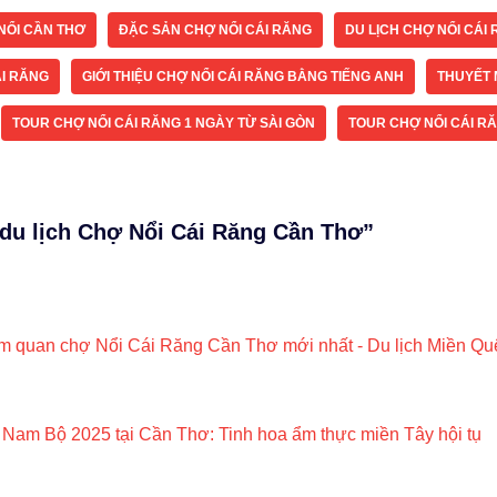
NỔI CẦN THƠ
ĐẶC SẢN CHỢ NỔI CÁI RĂNG
DU LỊCH CHỢ NỔI CÁI
ÁI RĂNG
GIỚI THIỆU CHỢ NỔI CÁI RĂNG BẰNG TIẾNG ANH
THUYẾT 
TOUR CHỢ NỔI CÁI RĂNG 1 NGÀY TỪ SÀI GÒN
TOUR CHỢ NỔI CÁI R
 du lịch Chợ Nổi Cái Răng Cần Thơ”
am quan chợ Nổi Cái Răng Cần Thơ mới nhất - Du lịch Miền Q
 Nam Bộ 2025 tại Cần Thơ: Tinh hoa ẩm thực miền Tây hội tụ